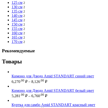
125 см
2
130 см
2
135 см
2
140 см
2
145 см
2
150 см
2
155 см
2
160 см
2
165 см
2
170 см
2
Рекомендуемые
Товары
Кимоно для Дзюдо Amid STANDART синий цвет
Диапазон
.00
.00
6,270
₽
–
8,126
₽
цен:
6,270.00 ₽
Кимоно для Дзюдо Amid STANDART белый цвет
–
Диапазон
.00
.00
5,281
₽
–
6,760
₽
цен:
8,126.00 ₽
5,281.00 ₽
Куртка для самбо Amid STANDART красный цвет