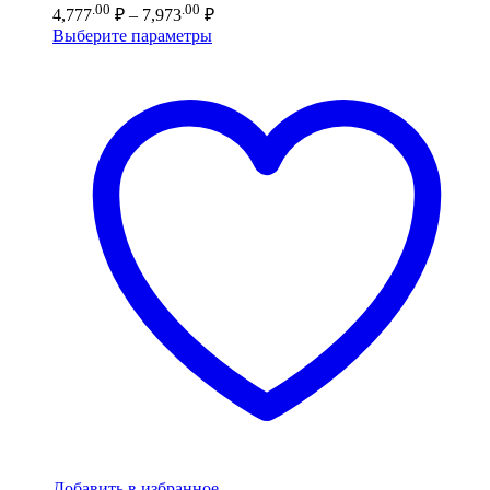
Диапазон
.00
.00
4,777
₽
–
7,973
₽
цен:
Выберите параметры
4,777.00 ₽
–
7,973.00 ₽
Добавить в избранное