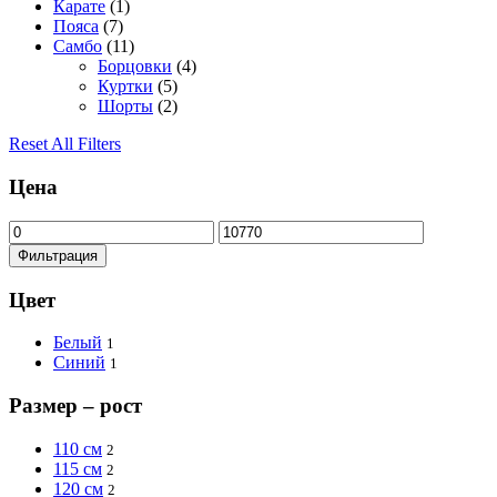
Карате
(1)
Пояса
(7)
Самбо
(11)
Борцовки
(4)
Куртки
(5)
Шорты
(2)
Reset All Filters
Цена
Минимальная
Максимальная
цена
цена
Фильтрация
Цвет
Белый
1
Синий
1
Размер – рост
110 см
2
115 см
2
120 см
2