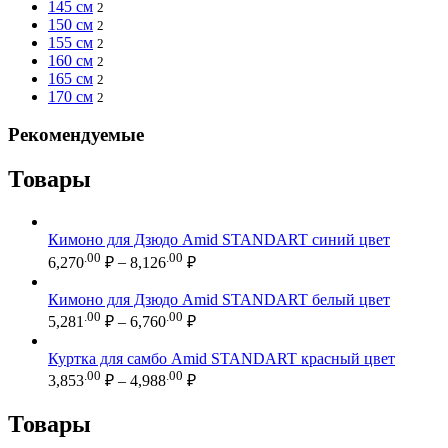
145 см
2
150 см
2
155 см
2
160 см
2
165 см
2
170 см
2
Рекомендуемые
Товары
Кимоно для Дзюдо Amid STANDART синий цвет
Диапазон
.00
.00
6,270
₽
–
8,126
₽
цен:
6,270.00 ₽
Кимоно для Дзюдо Amid STANDART белый цвет
–
Диапазон
.00
.00
5,281
₽
–
6,760
₽
цен:
8,126.00 ₽
5,281.00 ₽
Куртка для самбо Amid STANDART красный цвет
–
Диапазон
.00
.00
3,853
₽
–
4,988
₽
цен:
6,760.00 ₽
3,853.00 ₽
Товары
–