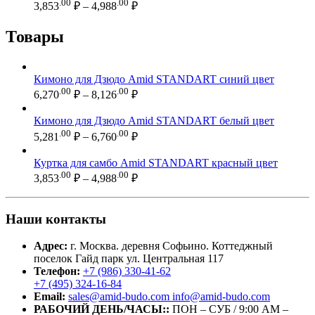
–
Диапазон
.00
.00
3,853
₽
–
4,988
₽
цен:
6,760.00 ₽
3,853.00 ₽
Товары
–
4,988.00 ₽
Кимоно для Дзюдо Amid STANDART синий цвет
Диапазон
.00
.00
6,270
₽
–
8,126
₽
цен:
6,270.00 ₽
Кимоно для Дзюдо Amid STANDART белый цвет
–
Диапазон
.00
.00
5,281
₽
–
6,760
₽
цен:
8,126.00 ₽
5,281.00 ₽
Куртка для самбо Amid STANDART красный цвет
–
Диапазон
.00
.00
3,853
₽
–
4,988
₽
цен:
6,760.00 ₽
3,853.00 ₽
–
Наши контакты
4,988.00 ₽
Адрес:
г. Москва. деревня Софьино. Коттеджный
поселок Гайд парк ул. Центральная 117
Телефон:
+7 (986) 330-41-62
+7 (495) 324-16-84
Email:
sales@amid-budo.com info@amid-budo.com
РАБОЧИЙ ДЕНЬ/ЧАСЫ::
ПОН – СУБ / 9:00 AM –