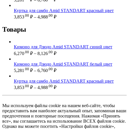
цен:
8,126.00 ₽
5,281.00 ₽
Куртка для самбо Amid STANDART красный цвет
–
Диапазон
.00
.00
3,853
₽
–
4,988
₽
цен:
6,760.00 ₽
3,853.00 ₽
Товары
–
4,988.00 ₽
Кимоно для Дзюдо Amid STANDART синий цвет
Диапазон
.00
.00
6,270
₽
–
8,126
₽
цен:
6,270.00 ₽
Кимоно для Дзюдо Amid STANDART белый цвет
–
Диапазон
.00
.00
5,281
₽
–
6,760
₽
цен:
8,126.00 ₽
5,281.00 ₽
Куртка для самбо Amid STANDART красный цвет
–
Диапазон
.00
.00
3,853
₽
–
4,988
₽
цен:
6,760.00 ₽
3,853.00 ₽
–
Мы используем файлы cookie на нашем веб-сайте, чтобы
4,988.00 ₽
предоставить вам наиболее актуальный опыт, запоминая ваши
предпочтения и повторные посещения. Нажимая «Принять
все», вы соглашаетесь на использование ВСЕХ файлов cookie.
Однако вы можете посетить «Настройки файлов cookie»,