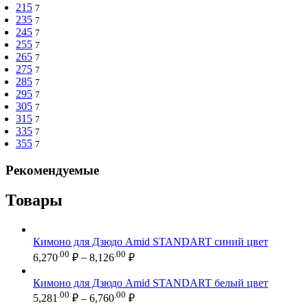
215
7
235
7
245
7
255
7
265
7
275
7
285
7
295
7
305
7
315
7
335
7
355
7
Рекомендуемые
Товары
Кимоно для Дзюдо Amid STANDART синий цвет
Диапазон
.00
.00
6,270
₽
–
8,126
₽
цен:
6,270.00 ₽
Кимоно для Дзюдо Amid STANDART белый цвет
–
Диапазон
.00
.00
5,281
₽
–
6,760
₽
цен:
8,126.00 ₽