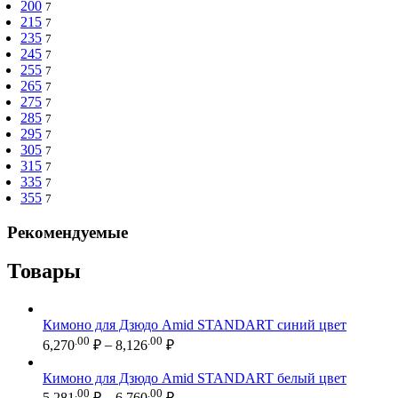
200
7
215
7
235
7
245
7
255
7
265
7
275
7
285
7
295
7
305
7
315
7
335
7
355
7
Рекомендуемые
Товары
Кимоно для Дзюдо Amid STANDART синий цвет
Диапазон
.00
.00
6,270
₽
–
8,126
₽
цен:
6,270.00 ₽
Кимоно для Дзюдо Amid STANDART белый цвет
–
Диапазон
.00
.00
5,281
₽
–
6,760
₽