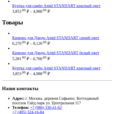
5,281.00 ₽
Куртка для самбо Amid STANDART красный цвет
–
Диапазон
.00
.00
3,853
₽
–
4,988
₽
цен:
6,760.00 ₽
3,853.00 ₽
Товары
–
4,988.00 ₽
Кимоно для Дзюдо Amid STANDART синий цвет
Диапазон
.00
.00
6,270
₽
–
8,126
₽
цен:
6,270.00 ₽
Кимоно для Дзюдо Amid STANDART белый цвет
–
Диапазон
.00
.00
5,281
₽
–
6,760
₽
цен:
8,126.00 ₽
5,281.00 ₽
Куртка для самбо Amid STANDART красный цвет
–
Диапазон
.00
.00
3,853
₽
–
4,988
₽
цен:
6,760.00 ₽
3,853.00 ₽
–
Наши контакты
4,988.00 ₽
Адрес:
г. Москва. деревня Софьино. Коттеджный
поселок Гайд парк ул. Центральная 117
Телефон:
+7 (986) 330-41-62
+7 (495) 324-16-84