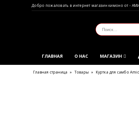
Добро пожаловать в интернет магазин кимоно от - АМ
ГЛАВНАЯ
О НАС
МАГАЗИН
Главная страница
»
Товары
»
Куртка для самбо Ami