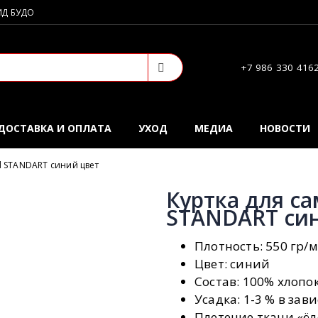
ИД БУДО
+7 986 330 416
ДОСТАВКА И ОПЛАТА
УХОД
МЕДИА
НОВОСТИ
d STANDART синий цвет
Куртка для с
STANDART си
Плотность: 550 гр/
Цвет: синий
Состав: 100% хлопо
Усадка: 1-3 % в зав
Плетение ткани «ёл