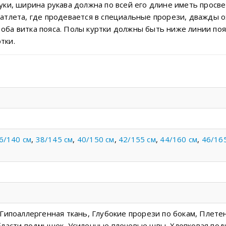
уки, ширина рукава должна по всей его длине иметь просве
 атлета, где продевается в специальные прорези, дважды 
оба витка пояса. Полы куртки должны быть ниже линии пояс
тки.
6/140 см
,
38/145 см
,
40/150 см
,
42/155 см
,
44/160 см
,
46/16
 Гипоаллергенная ткань, Глубокие прорези по бокам, Плете
бласти подмышек, Усиленные плечевые швы, Хлопковая под