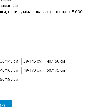
жикистан
вка
, если сумма заказа превышает 5 000
пазон
:
1.00 ₽
0.00 ₽
36/140 см
38/145 см
40/150 см
46/165 см
48/170 см
50/175 см
56/190 см
ИНУ