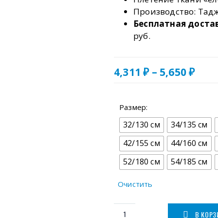
Производство: Тад
Бесплатная доста
руб.
Диа
4,311
₽
–
5,650
₽
цен
4,31
–
Размер:
5,65
32/130 см
34/135 см
42/155 см
44/160 см
52/180 см
54/185 см
Очистить
В КОРЗ