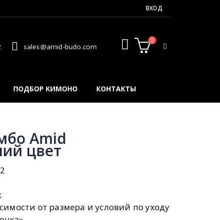
ВХОД
2
sales@amid-budo.com
ПОДБОР КИМОНО
КОНТАКТЫ
амбо Amid
ний цвет
м2
к
исимости от размера и условий по уходу
очка»