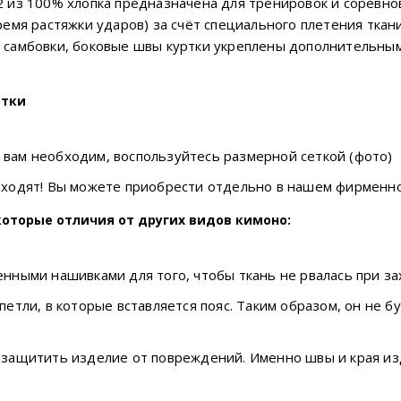
2 из 100% хлопка предназначена для тренировок и соревнов
ремя растяжки ударов) за счёт специального плетения ткан
ы самбовки, боковые швы куртки укреплены дополнительны
ртки
 вам необходим, воспользуйтесь размерной сеткой (фото)
 входят! Вы можете приобрести отдельно в нашем фирменн
которые отличия от других видов кимоно:
нными нашивками для того, чтобы ткань не рвалась при зах
петли, в которые вставляется пояс. Таким образом, он не б
ы защитить изделие от повреждений. Именно швы и края и