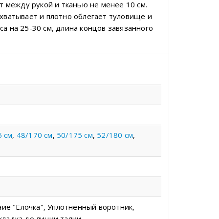
т между рукой и тканью не менее 10 см.
охватывает и плотно облегает туловище и
а на 25-30 см, длина концов завязанного
5 см
,
48/170 см
,
50/175 см
,
52/180 см
,
ние "Елочка", Уплотненный воротник,
кладка до линии талии