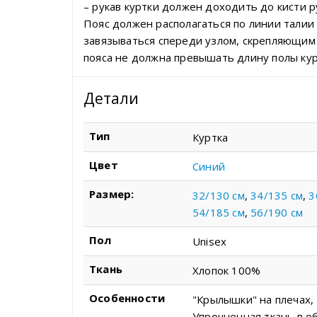
– рукав куртки должен доходить до кисти р
Пояс должен располагаться по линии талии
завязываться спереди узлом, скрепляющим 
пояса не должна превышать длину полы кур
Детали
Тип
Куртка
Цвет
Синий
Размер:
32/130 см
,
34/135 см
,
3
54/185 см
,
56/190 см
Пол
Unisex
Ткань
Хлопок 100%
Особенности
"Крылышки" на плечах,
Упрочненная ткань в о