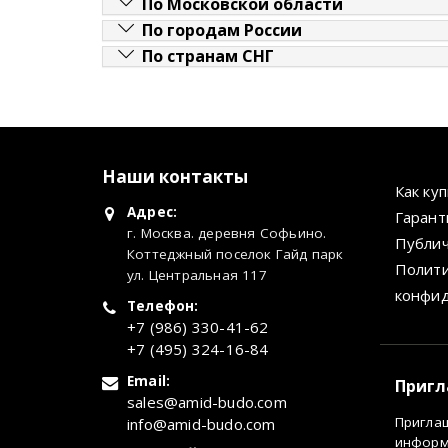
По Московской области
По городам России
По странам СНГ
Наши контакты
Как ку
Адрес:
Гарант
г. Москва. деревня Софьино.
Публич
Коттеджный поселок Гайд парк
Полит
ул. Центральная 117
конфи
Телефон:
+7 (986) 330-41-62
+7 (495) 324-16-84
Email:
Пригл
sales@amid-budo.com
Пригла
info@amid-budo.com
информа