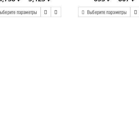
цен:
ц
4,758.00 ₽
6
ыберите параметры
Выберите параметры
–
–
5,123.00 ₽
8