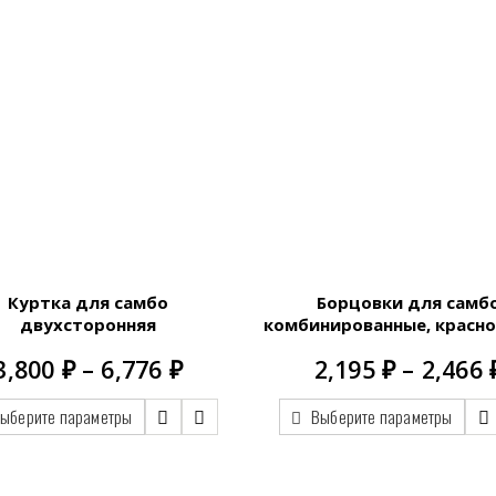
Куртка для самбо
Борцовки для самб
двухсторонняя
комбинированные, красно
Диапазон
3,800
₽
–
6,776
₽
2,195
₽
–
2,466
цен:
3,800.00 ₽
ыберите параметры
Выберите параметры
–
6,776.00 ₽