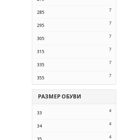
7
285
7
295
7
305
7
315
7
335
7
355
РАЗМЕР ОБУВИ
4
33
4
34
4
35