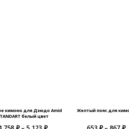
ое кимоно для Дзюдо Amid
Желтый пояс для ким
TANDART белый цвет
Диапазон
4,758
₽
–
5,123
₽
653
₽
–
867
₽