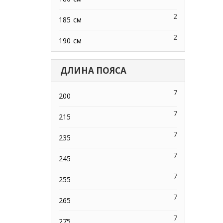
2
185 см
2
190 см
ДЛИНА ПОЯСА
7
200
7
215
7
235
7
245
7
255
7
265
7
275