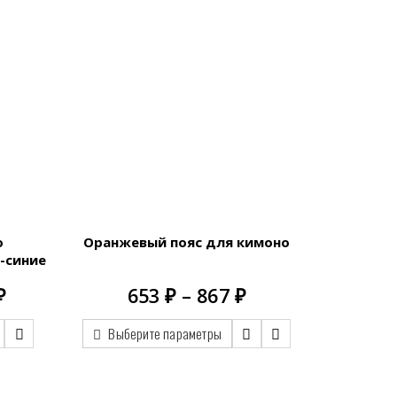
о
Оранжевый пояс для кимоно
-синие
Диапазон
Диапазон
₽
653
₽
–
867
₽
цен:
цен:
2,195.00 ₽
653.00 ₽
Выберите параметры
–
–
2,466.00 ₽
867.00 ₽