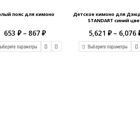
елый пояс для кимоно
Детское кимоно для Дзю
STANDART синий цве
Диапазон
653
₽
–
867
₽
5,621
₽
–
6,076
цен:
653.00 ₽
ыберите параметры
Выберите параметры
–
867.00 ₽