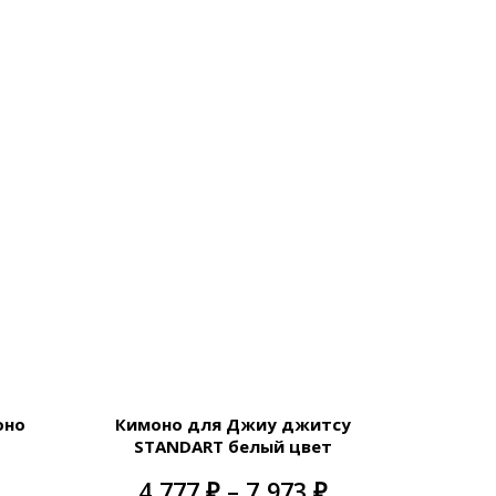
оно
Кимоно для Джиу джитсу
STANDART белый цвет
Диапазон
Диапазон
4,777
₽
–
7,973
₽