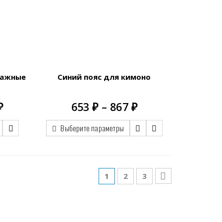
тажные
Синий пояс для кимоно
Диапазон
Диапазон
₽
653
₽
–
867
₽
цен:
цен:
1,266.00 ₽
653.00 ₽
Выберите параметры
–
–
1,518.00 ₽
867.00 ₽
1
2
3