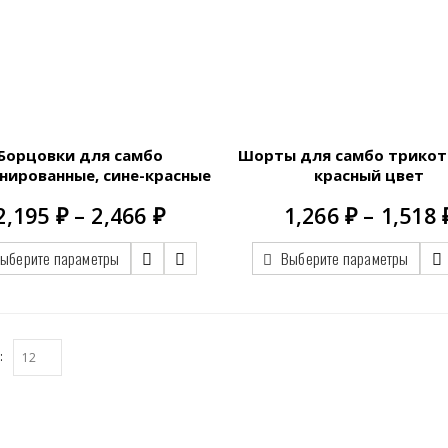
Борцовки для самбо
Шорты для самбо трико
нированные, сине-красные
красный цвет
Диапазон
2,195
₽
–
2,466
₽
1,266
₽
–
1,518
цен:
2,195.00 ₽
ыберите параметры
Выберите параметры
–
2,466.00 ₽
: