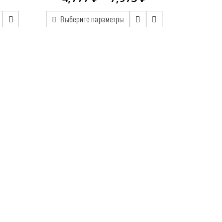
ен:
цен:
53.00 ₽
4,777.00 ₽
Выберите параметры
–
67.00 ₽
7,973.00 ₽