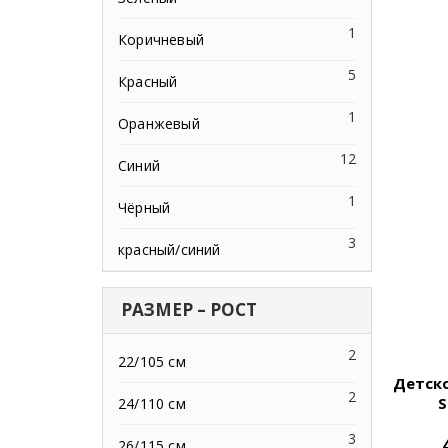
1
Коричневый
5
Красный
1
Оранжевый
12
Синий
1
Чёрный
3
красный/синий
РАЗМЕР – РОСТ
2
22/105 см
Детск
2
S
24/110 см
3
26/115 см