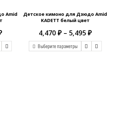
до Amid
Детское кимоно для Дзюдо Amid
т
KADETT белый цвет
Диапазон
Диапазон
₽
4,470
₽
–
5,495
₽
цен:
цен:
5,621.00 ₽
4,470.00 ₽
Выберите параметры
–
–
6,076.00 ₽
5,495.00 ₽