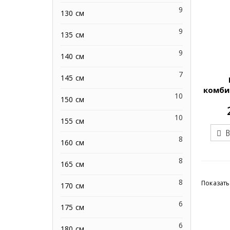
9
130 см
9
135 см
9
140 см
7
145 см
комби
10
150 см
10
155 см
В
8
160 см
8
165 см
8
Показать
170 см
6
175 см
6
180 см