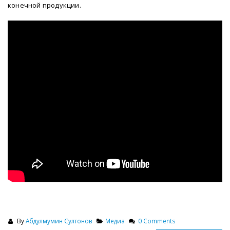
конечной продукции.
By
Абдулмумин Султонов
Медиа
0 Comments