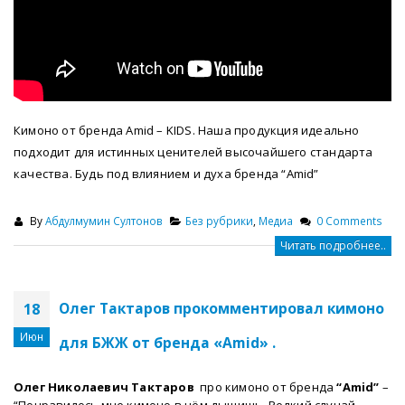
Кимоно от бренда Amid – KIDS. Наша продукция идеально
подходит для истинных ценителей высочайшего стандарта
качества. Будь под влиянием и духа бренда “Amid”
By
Абдулмумин Султонов
Без рубрики
,
Медиа
0 Comments
Читать подробнее..
Олег Тактаров прокомментировал кимоно
18
Июн
для БЖЖ от бренда «Amid» .
Олег Николаевич Тактаров
про кимоно от бренда
“Amid”
–