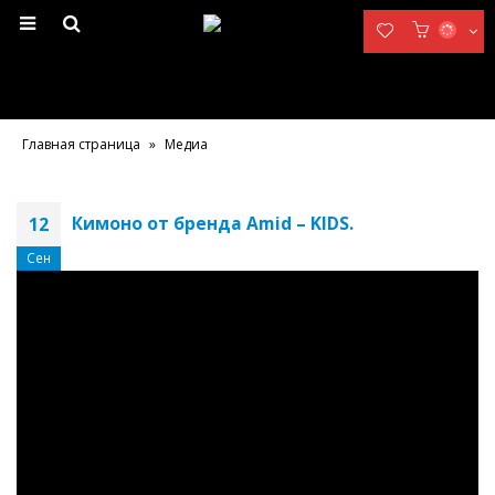
Главная страница
»
Медиа
Кимоно от бренда Amid – KIDS.
12
Сен