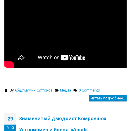
By
Абдулмумин Султонов
Медиа
0 Comments
Читать подробнее..
Знаменитый дзюдоист Комроншох
29
Май
Устопириён и бренд «Amid»