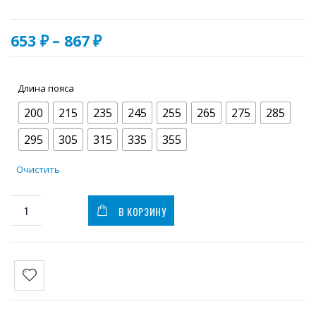
Диапазон
653
₽
–
867
₽
цен:
653.00 ₽
–
Длина пояса
867.00 ₽
200
215
235
245
255
265
275
285
295
305
315
335
355
Очистить
В КОРЗИНУ