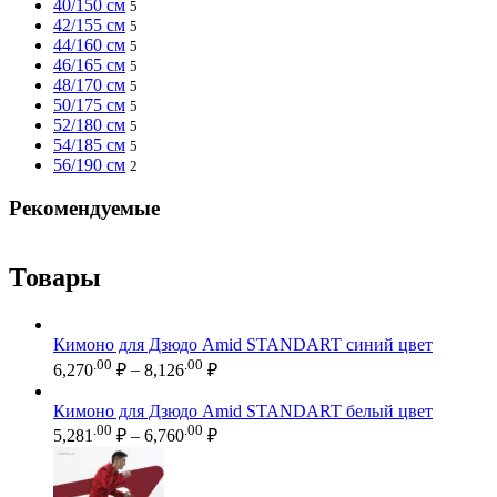
40/150 см
5
42/155 см
5
44/160 см
5
46/165 см
5
48/170 см
5
50/175 см
5
52/180 см
5
54/185 см
5
56/190 см
2
Рекомендуемые
Товары
Кимоно для Дзюдо Amid STANDART синий цвет
Диапазон
.00
.00
6,270
₽
–
8,126
₽
цен:
6,270.00 ₽
Кимоно для Дзюдо Amid STANDART белый цвет
–
Диапазон
.00
.00
5,281
₽
–
6,760
₽
цен:
8,126.00 ₽
5,281.00 ₽
–