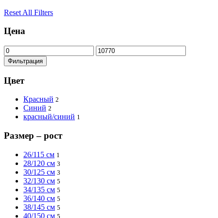
Reset All Filters
Цена
Минимальная
Максимальная
цена
цена
Фильтрация
Цвет
Красный
2
Синий
2
красный/синий
1
Размер – рост
26/115 см
1
28/120 см
3
30/125 см
3
32/130 см
5
34/135 см
5
36/140 см
5
38/145 см
5
40/150 см
5