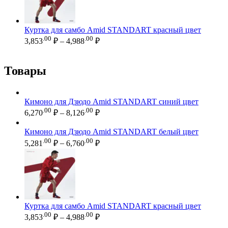
6,760.00 ₽
Куртка для самбо Amid STANDART красный цвет
Диапазон
.00
.00
3,853
₽
–
4,988
₽
цен:
3,853.00 ₽
–
Товары
4,988.00 ₽
Кимоно для Дзюдо Amid STANDART синий цвет
Диапазон
.00
.00
6,270
₽
–
8,126
₽
цен:
6,270.00 ₽
Кимоно для Дзюдо Amid STANDART белый цвет
–
Диапазон
.00
.00
5,281
₽
–
6,760
₽
цен:
8,126.00 ₽
5,281.00 ₽
–
6,760.00 ₽
Куртка для самбо Amid STANDART красный цвет
Диапазон
.00
.00
3,853
₽
–
4,988
₽
цен: