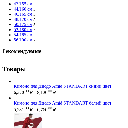
42/155 см
5
44/160 см
5
46/165 см
5
48/170 см
5
50/175 см
5
52/180 см
5
54/185 см
5
56/190 см
2
Рекомендуемые
Товары
Кимоно для Дзюдо Amid STANDART синий цвет
Диапазон
.00
.00
6,270
₽
–
8,126
₽
цен:
6,270.00 ₽
Кимоно для Дзюдо Amid STANDART белый цвет
–
Диапазон
.00
.00
5,281
₽
–
6,760
₽
цен:
8,126.00 ₽
5,281.00 ₽
–