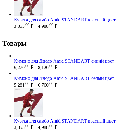
6,760.00 ₽
Куртка для самбо Amid STANDART красный цвет
Диапазон
.00
.00
3,853
₽
–
4,988
₽
цен:
3,853.00 ₽
–
Товары
4,988.00 ₽
Кимоно для Дзюдо Amid STANDART синий цвет
Диапазон
.00
.00
6,270
₽
–
8,126
₽
цен:
6,270.00 ₽
Кимоно для Дзюдо Amid STANDART белый цвет
–
Диапазон
.00
.00
5,281
₽
–
6,760
₽
цен:
8,126.00 ₽
5,281.00 ₽
–
6,760.00 ₽
Куртка для самбо Amid STANDART красный цвет
Диапазон
.00
.00
3,853
₽
–
4,988
₽