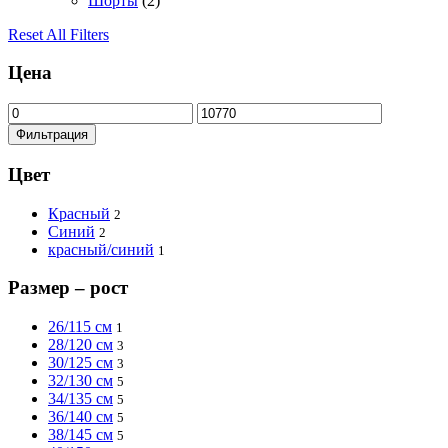
Шорты
(2)
Reset All Filters
Цена
Минимальная
Максимальная
цена
цена
Фильтрация
Цвет
Красный
2
Синий
2
красный/синий
1
Размер – рост
26/115 см
1
28/120 см
3
30/125 см
3
32/130 см
5
34/135 см
5
36/140 см
5
38/145 см
5