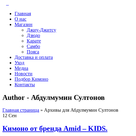
Главная
О нас
Магазин
Джиу-Джитсу
Дзюдо
Карате
Самбо
Пояса
Доставка и оплата
Уход
Медиа
Новости
Подбор Кимоно
Контакты
Author - Абдулмумин Султонов
Главная страница
»
Архивы для Абдулмумин Султонов
12
Сен
Кимоно от бренда Amid – KIDS.