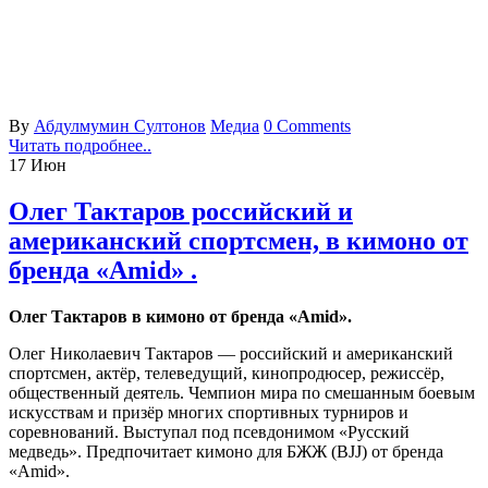
By
Абдулмумин Султонов
Медиа
0 Comments
Читать подробнее..
17
Июн
Олег Тактаров российский и
американский спортсмен, в кимоно от
бренда «Аmid» .
Олег Тактаров в кимоно от бренда «Amid».
Олег Николаевич Тактаров — российский и американский
спортсмен, актёр, телеведущий, кинопродюсер, режиссёр,
общественный деятель. Чемпион мира по смешанным боевым
искусствам и призёр многих спортивных турниров и
соревнований. Выступал под псевдонимом «Русский
медведь». Предпочитает кимоно для БЖЖ (BJJ) от бренда
«Amid».