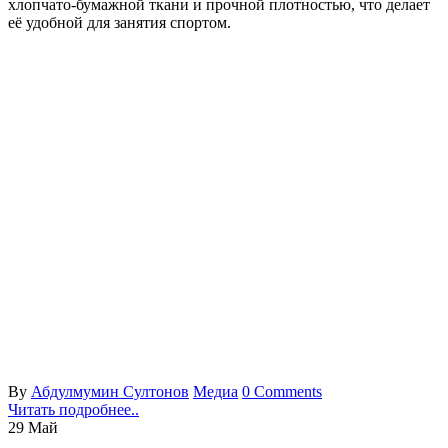
хлопчато-бумажной ткани и прочной плотностью, что делает
её удобной для занятия спортом.
By
Абдулмумин Султонов
Медиа
0 Comments
Читать подробнее..
29
Май