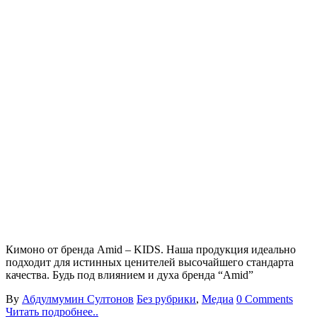
Кимоно от бренда Amid – KIDS. Наша продукция идеально
подходит для истинных ценителей высочайшего стандарта
качества. Будь под влиянием и духа бренда “Amid”
By
Абдулмумин Султонов
Без рубрики
,
Медиа
0 Comments
Читать подробнее..