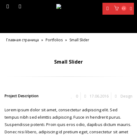
Главная страница
»
Portfolios
»
Small Slider
Small Slider
Project Description
0
17.06.2016
Design
Lorem ipsum dolor sit amet, consectetur adipiscing elit. Sed
tempus nibh sed elimttis adipiscing. Fusce in hendrerit purus.
Suspendisse potenti. Proin quis eros odio, dapibus dictum mauris.
Donec nisi libero, adipiscing id pretium eget, consectetur sit amet