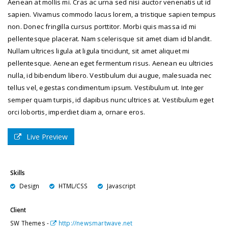
Aenean at mollis mi. Cras ac urna sed nisi auctor venenatis ut id
sapien. Vivamus commodo lacus lorem, a tristique sapien tempus
non. Donec fringilla cursus porttitor. Morbi quis massa id mi
pellentesque placerat. Nam scelerisque sit amet diam id blandit.
Nullam ultrices ligula at ligula tincidunt, sit amet aliquet mi
pellentesque. Aenean eget fermentum risus. Aenean eu ultricies
nulla, id bibendum libero. Vestibulum dui augue, malesuada nec
tellus vel, egestas condimentum ipsum. Vestibulum ut. Integer
semper quam turpis, id dapibus nunc ultrices at. Vestibulum eget
orci lobortis, imperdiet diam a, ornare eros.
Live Preview
Skills
Design
HTML/CSS
Javascript
Client
SW Themes -
http://newsmartwave.net